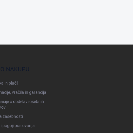
 O NAKUPU
a in plačil
acije, vračila in garancija
acije o obdelavi osebnih
kov
ka zasebnosti
i pogoji poslovanja