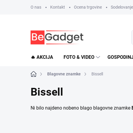
Preskoči
O nas
Kontakt
Ocena trgovine
Sodelovanje 
na
vsebino
🔥 AKCIJA
FOTO & VIDEO
GOSPODIN
Domača
Blagovne znamke
Bissell
stran
Bissell
Ni bilo najdeno nobeno blago blagovne znamke