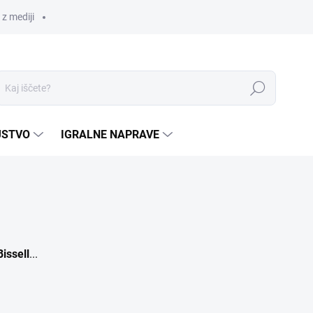
z mediji
Iskanje
JSTVO
IGRALNE NAPRAVE
Bissell
...