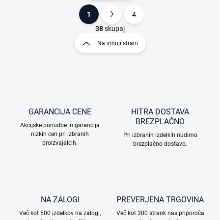
1
4
K
P
o
a
38
skupaj
n
g
Na vrhnji strani
t
i
r
n
o
a
l
c
n
i
i
e
j
l
GARANCIJA CENE
HITRA DOSTAVA
a
e
BREZPLAČNO
Akcijske ponudbe in garancija
m
nizkih cen pri izbranih
Pri izbranih izdelkih nudimo
e
proizvajalcih.
brezplačno dostavo.
n
t
i
z
a
n
NA ZALOGI
PREVERJENA TRGOVINA
a
š
Več kot 500 izdelkov na zalogi,
Več kot 300 strank nas priporoča