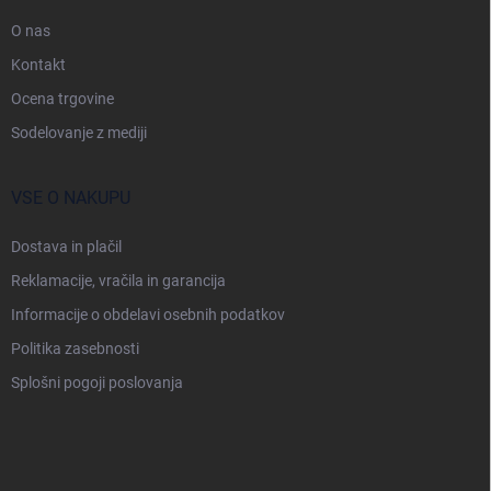
a
s
O nas
t
Kontakt
r
Ocena trgovine
a
n
Sodelovanje z mediji
VSE O NAKUPU
Dostava in plačil
Reklamacije, vračila in garancija
Informacije o obdelavi osebnih podatkov
Politika zasebnosti
Splošni pogoji poslovanja