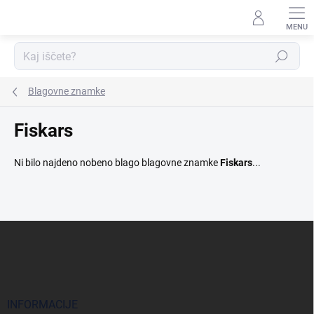
Preskoči
na
vsebino
Iskanje
Blagovne znamke
Fiskars
Ni bilo najdeno nobeno blago blagovne znamke
Fiskars
...
S
p
o
d
n
j
INFORMACIJE