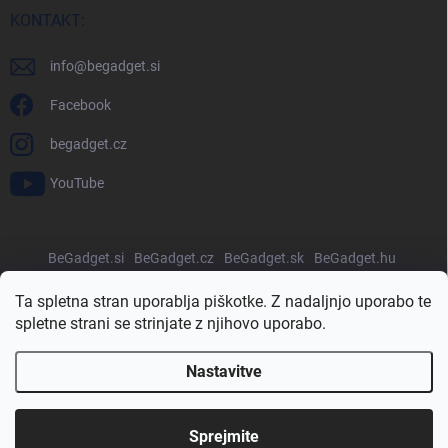
KONTAKT:
info
@
begadget.si
Facebook
begadget.cz
YouTube
BeGadget.si
BeGadget.cz
BeGadget.sk
BeGadget.hu
BeGadget.ro
BeGadget.pl
BeGadget.bg
BeGadget.hr
Ta spletna stran uporablja piškotke. Z nadaljnjo uporabo te
spletne strani se strinjate z njihovo uporabo.
Nastavitve
Avtorske pravice 2026
Begadget.si
. Vse pravice pridržane.
Urejanje
nastavitev piškotkov
Sprejmite