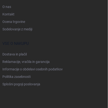
a
s
O nas
t
Kontakt
r
Ocena trgovine
a
n
Sodelovanje z mediji
VSE O NAKUPU
Dostava in plačil
Reklamacije, vračila in garancija
Informacije o obdelavi osebnih podatkov
Politika zasebnosti
Splošni pogoji poslovanja