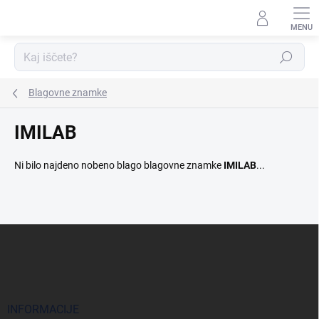
Preskoči
na
vsebino
Iskanje
Blagovne znamke
IMILAB
Ni bilo najdeno nobeno blago blagovne znamke
IMILAB
...
S
p
o
d
n
j
INFORMACIJE