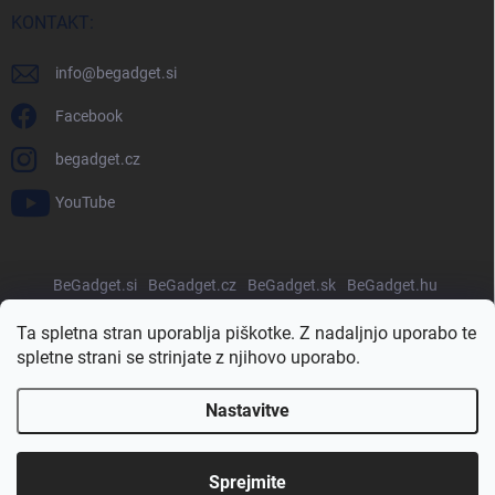
KONTAKT:
info
@
begadget.si
Facebook
begadget.cz
YouTube
BeGadget.si
BeGadget.cz
BeGadget.sk
BeGadget.hu
BeGadget.ro
BeGadget.pl
BeGadget.bg
BeGadget.hr
Ta spletna stran uporablja piškotke. Z nadaljnjo uporabo te
spletne strani se strinjate z njihovo uporabo.
Nastavitve
Avtorske pravice 2026
Begadget.si
. Vse pravice pridržane.
Urejanje
nastavitev piškotkov
Sprejmite