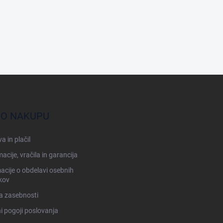
 O NAKUPU
a in plačil
acije, vračila in garancija
acije o obdelavi osebnih
kov
ka zasebnosti
i pogoji poslovanja