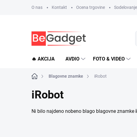
Preskoči
O nas
Kontakt
Ocena trgovine
Sodelovanje 
na
vsebino
🔥 AKCIJA
AVDIO
FOTO & VIDEO
Domača
Blagovne znamke
iRobot
stran
iRobot
Ni bilo najdeno nobeno blago blagovne znamke