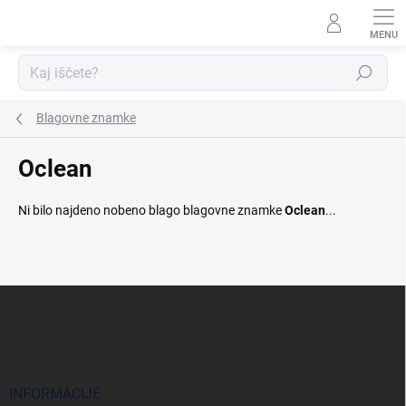
Preskoči
na
vsebino
Iskanje
Blagovne znamke
Oclean
Ni bilo najdeno nobeno blago blagovne znamke
Oclean
...
S
p
o
d
n
j
INFORMACIJE