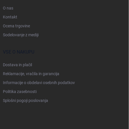
a
s
O nas
t
Kontakt
r
Ocena trgovine
a
n
Sodelovanje z mediji
VSE O NAKUPU
Dostava in plačil
Reklamacije, vračila in garancija
Informacije o obdelavi osebnih podatkov
Politika zasebnosti
Splošni pogoji poslovanja