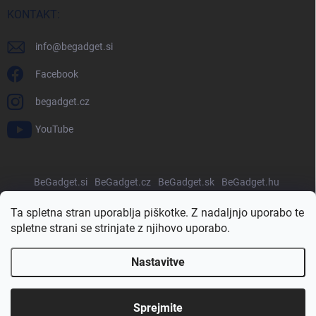
KONTAKT:
info
@
begadget.si
Facebook
begadget.cz
YouTube
BeGadget.si
BeGadget.cz
BeGadget.sk
BeGadget.hu
BeGadget.ro
BeGadget.pl
BeGadget.bg
BeGadget.hr
Ta spletna stran uporablja piškotke. Z nadaljnjo uporabo te
spletne strani se strinjate z njihovo uporabo.
Nastavitve
Avtorske pravice 2026
Begadget.si
. Vse pravice pridržane.
Urejanje
nastavitev piškotkov
Sprejmite