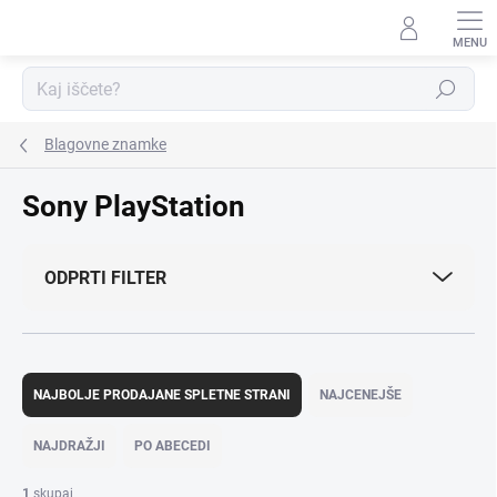
Preskoči
na
vsebino
Iskanje
Blagovne znamke
Sony PlayStation
ODPRTI FILTER
R
a
NAJBOLJE PRODAJANE SPLETNE STRANI
NAJCENEJŠE
z
v
NAJDRAŽJI
PO ABECEDI
r
š
1
skupaj