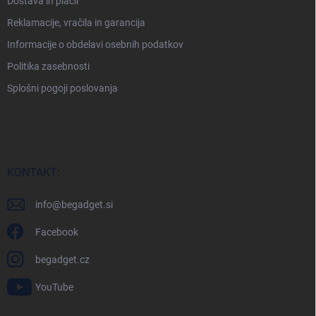
Dostava in plačil
v
Reklamacije, vračila in garancija
a
n
Informacije o obdelavi osebnih podatkov
j
e
Politika zasebnosti
Splošni pogoji poslovanja
KONTAKT:
info
@
begadget.si
Facebook
begadget.cz
YouTube