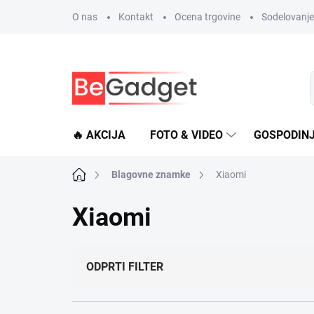
Preskoči
O nas
Kontakt
Ocena trgovine
Sodelovanje 
na
vsebino
🔥 AKCIJA
FOTO & VIDEO
GOSPODIN
Domača
Blagovne znamke
Xiaomi
stran
Xiaomi
ODPRTI FILTER