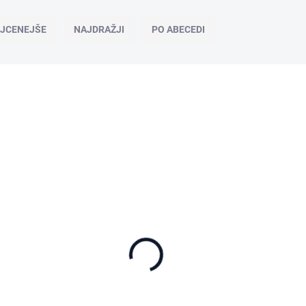
JCENEJŠE
NAJDRAŽJI
PO ABECEDI
AK
F.21.11-04
NA ZALOGI
Xiaomi Robot Vacuum X20+