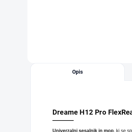
fluid 200 ml
19 €
Dodaj v košarico
Opis
Dreame H12 Pro FlexRe
Univerzalni sesalnik in mop
, ki se 