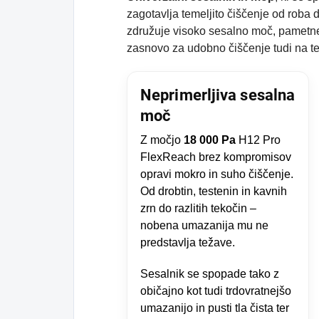
zagotavlja temeljito čiščenje od rob
združuje visoko sesalno moč, pametne 
zasnovo za udobno čiščenje tudi na t
Neprimerljiva sesalna
moč
Z močjo
18 000 Pa
H12 Pro
FlexReach brez kompromisov
opravi mokro in suho čiščenje.
Od drobtin, testenin in kavnih
zrn do razlitih tekočin –
nobena umazanija mu ne
predstavlja težave.
Sesalnik se spopade tako z
običajno kot tudi trdovratnejšo
umazanijo in pusti tla čista ter