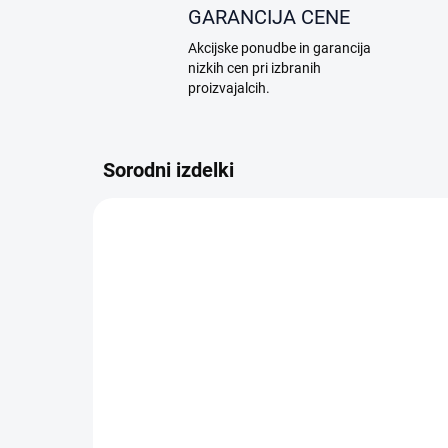
GARANCIJA CENE
Akcijske ponudbe in garancija
nizkih cen pri izbranih
proizvajalcih.
Sorodni izdelki
A17.04.0008
NA ZALOGI
Dreame Floor cleaner