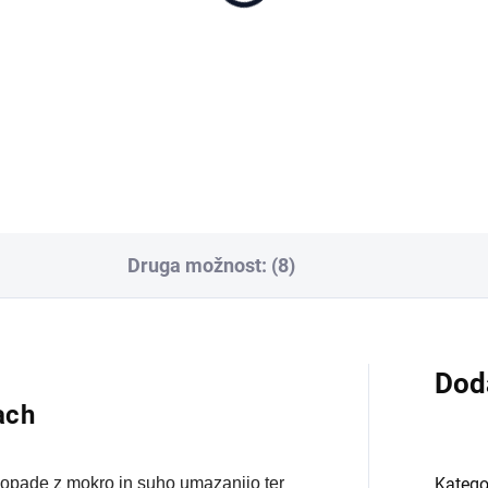
Druga možnost: (8)
Dod
ach
spopade z mokro in suho umazanijo ter
Katego