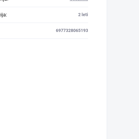
ija
:
2 leti
6977328065193