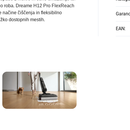
a do roba. Dreame H12 Pro FlexReach
načine čiščenja in fleksibilno
Garanc
ežko dostopnih mestih.
EAN
: