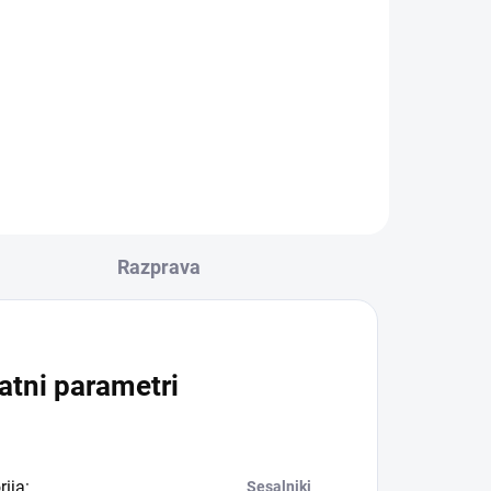
Razprava
atni parametri
rija
:
Sesalniki