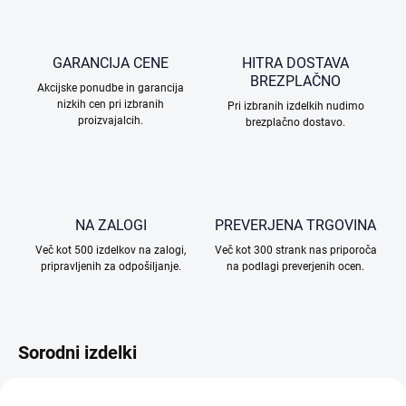
GARANCIJA CENE
HITRA DOSTAVA
BREZPLAČNO
Akcijske ponudbe in garancija
nizkih cen pri izbranih
Pri izbranih izdelkih nudimo
proizvajalcih.
brezplačno dostavo.
NA ZALOGI
PREVERJENA TRGOVINA
Več kot 500 izdelkov na zalogi,
Več kot 300 strank nas priporoča
pripravljenih za odpošiljanje.
na podlagi preverjenih ocen.
Sorodni izdelki
TIP
TIP