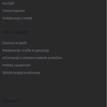
t
Kontakt
r
Ocena trgovine
a
n
Sodelovanje z mediji
VSE O NAKUPU
Dostava in plačil
Reklamacije, vračila in garancija
Informacije o obdelavi osebnih podatkov
Politika zasebnosti
Splošni pogoji poslovanja
KONTAKT: