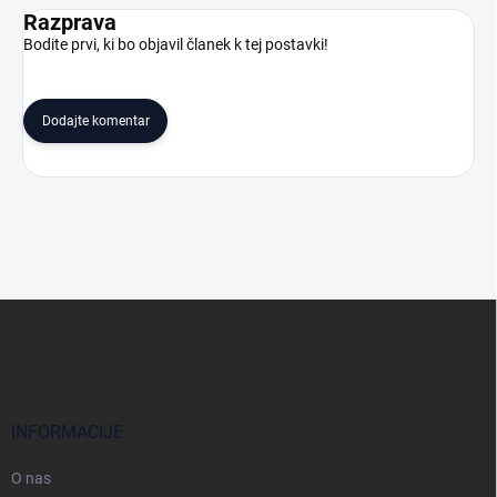
Razprava
Bodite prvi, ki bo objavil članek k tej postavki!
Dodajte komentar
S
p
o
d
n
j
INFORMACIJE
a
s
O nas