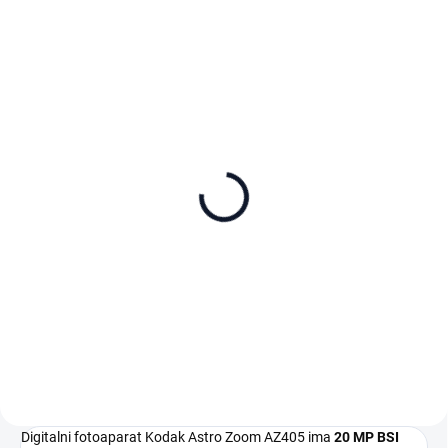
NA ZALOGI
NA ZALOGI
SanDisk Extreme Pro
SanDisk Extreme Pro
microSDXC 512GB + SD
microSDXC 256GB + SD
adaptér
adaptér
140 €
79 €
Dodaj v košarico
Dodaj v košarico
Digitalni fotoaparat Kodak Astro Zoom AZ405 ima
20 MP BSI