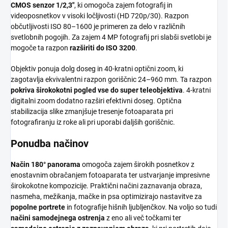
CMOS senzor 1/2,3"
, ki omogoča zajem fotografij in
videoposnetkov v visoki ločljivosti (HD 720p/30). Razpon
občutljivosti ISO 80–1600 je primeren za delo v različnih
svetlobnih pogojih. Za zajem 4 MP fotografij pri slabši svetlobi je
mogoče ta razpon
razširiti do ISO 3200
.
Objektiv ponuja dolg doseg in 40-kratni optični zoom, ki
zagotavlja ekvivalentni razpon goriščnic 24–960 mm. Ta razpon
pokriva širokokotni pogled vse do super teleobjektiva
. 4-kratni
digitalni zoom dodatno razširi efektivni doseg. Optična
stabilizacija slike zmanjšuje tresenje fotoaparata pri
fotografiranju iz roke ali pri uporabi daljših goriščnic.
Ponudba načinov
Način 180° panorama
omogoča zajem širokih posnetkov z
enostavnim obračanjem fotoaparata ter ustvarjanje impresivne
širokokotne kompozicije. Praktični načini zaznavanja obraza,
nasmeha, mežikanja, mačke in psa optimizirajo nastavitve za
popolne portrete
in fotografije hišnih ljubljenčkov. Na voljo so tudi
načini samodejnega ostrenja
z eno ali več točkami ter