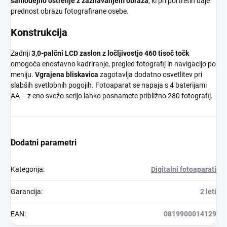
samodejno ostrenje z zaznavanjem obraza
, ki pri portretih daje
prednost obrazu fotografirane osebe.
Konstrukcija
Zadnji
3,0-palčni LCD zaslon z ločljivostjo 460 tisoč točk
omogoča enostavno kadriranje, pregled fotografij in navigacijo po
meniju.
Vgrajena bliskavica
zagotavlja dodatno osvetlitev pri
slabših svetlobnih pogojih. Fotoaparat se napaja s 4 baterijami
AA – z eno svežo serijo lahko posnamete približno 280 fotografij.
Dodatni parametri
Kategorija
:
Digitalni fotoaparati
Garancija
:
2 leti
EAN
:
0819900014129