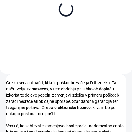
DJI Neo 2 Fly More
DJI Neo 2 Motion Fly
Combo (DJI RC-N3)
More Combo (RC Motion
3)
395 €
595 €
Dodaj v košarico
Dodaj v košarico
Gre za servisni načrt, ki krije poškodbe vašega DJI izdelka. Ta
načrt velja
12 mesecev
, v tem obdobju pa lahko ob doplačilu
izkoristite do dve popolni zamenjavi izdelka v primeru poškodb
zaradi nesreče ali običajne uporabe. Standardna garancija teh
tveganj ne pokriva. Gre za
elektronsko licenco
, ki vam bo po
nakupu poslana po e-pošti.
Vsakič, ko zahtevate zamenjavo, boste prejeli nadomestno enoto,
ki je nova ali enakovredne kakovosti obstoječe enote glede