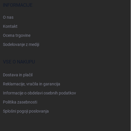
j
INFORMACIJE
a
s
O nas
t
Kontakt
r
Ocena trgovine
a
n
Sodelovanje z mediji
VSE O NAKUPU
Dostava in plačil
Reklamacije, vračila in garancija
Informacije o obdelavi osebnih podatkov
Politika zasebnosti
Splošni pogoji poslovanja