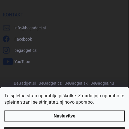
KONTAKT:
info
@
begadget.si
Facebook
begadget.cz
YouTube
BeGadget.si
BeGadget.cz
BeGadget.sk
BeGadget.hu
BeGadget.ro
BeGadget.pl
BeGadget.bg
BeGadget.hr
Ta spletna stran uporablja piškotke. Z nadaljnjo uporabo te
spletne strani se strinjate z njihovo uporabo.
Nastavitve
Avtorske pravice 2026
Begadget.si
. Vse pravice pridržane.
Urejanje