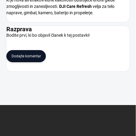
zmogljivosti in zanesljivosti.
DJI Care Refresh
velja za telo
naprave, gimbal, kamero, baterijo in propelerje.
Razprava
Bodite prvi, ki bo objavil članek k tej postavki!
Dodajte komentar
S
p
o
d
n