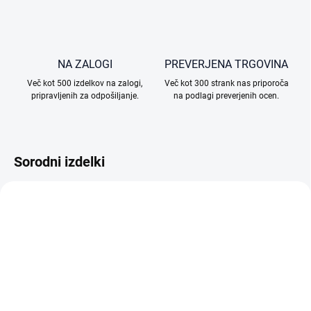
NA ZALOGI
PREVERJENA TRGOVINA
Več kot 500 izdelkov na zalogi,
Več kot 300 strank nas priporoča
pripravljenih za odpošiljanje.
na podlagi preverjenih ocen.
Sorodni izdelki
NA ZALOGI (ZUNANJI SKLAD)
NA ZALOGI (ZUNANJI SKLAD)