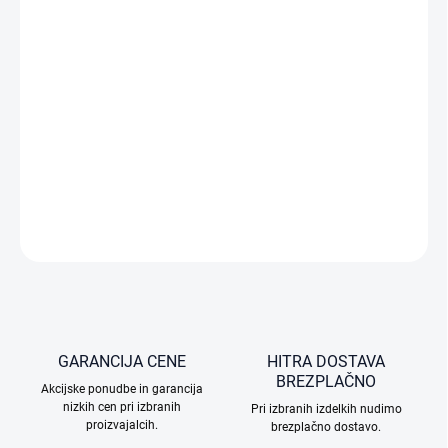
Gre za servisni načrt, ki krije poškodbe vašega DJI izdelka. Ta
načrt velja 12 mesecev, v tem obdobju pa lahko ob doplačilu
izkoristite do dve popolni zamenjavi izdelka v primeru poškodb
zaradi nesreče ali običajne uporabe. Standardna garancija teh
tveganj ne pokriva. Gre za elektronsko licenco, ki vam bo po
nakupu poslana po e-pošti.
PODROBNE INFORMACIJE
VPRAŠAJTE
GARANCIJA CENE
HITRA DOSTAVA
BREZPLAČNO
Akcijske ponudbe in garancija
nizkih cen pri izbranih
Pri izbranih izdelkih nudimo
proizvajalcih.
brezplačno dostavo.