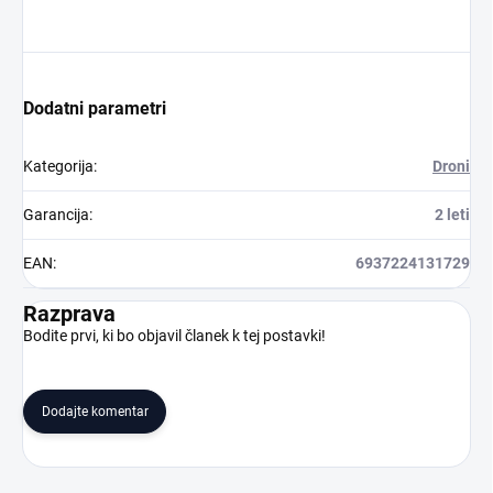
Dodatni parametri
Kategorija
:
Droni
Garancija
:
2 leti
EAN
:
6937224131729
Razprava
Bodite prvi, ki bo objavil članek k tej postavki!
Dodajte komentar