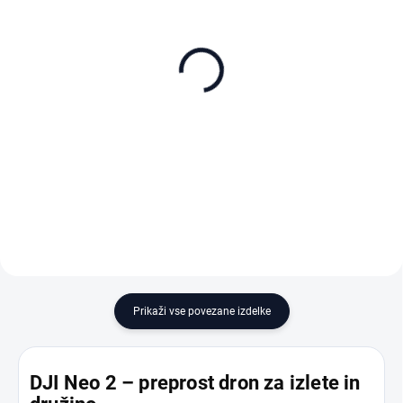
NA ZALOGI
NA ZALOGI
SanDisk Extreme Pro
SanDisk Extreme Pro
microSDXC 256GB + SD
microSDXC 512GB + SD
adaptér
adaptér
79 €
140 €
Dodaj v košarico
Dodaj v košarico
Prikaži vse povezane izdelke
DJI Neo 2 – preprost dron za izlete in