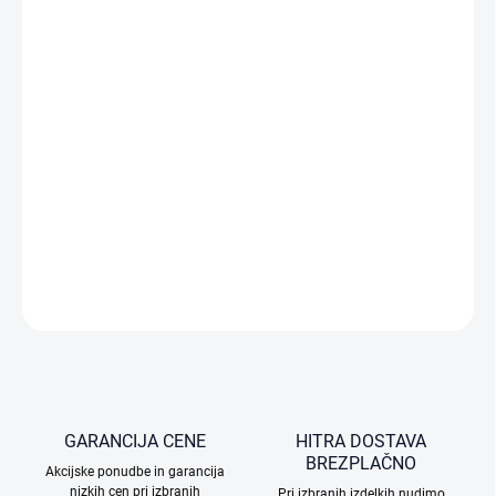
mere:
MOŽNOSTI
DOSTAVE
−
+
Dodaj v košarico
Iščeš dron, ki je enostaven za upravljanje in popoln za izlete ter
družinska srečanja? Šele začenjaš z letenjem? Ali pa želiš
preizkusiti svoje sposobnosti v FPV letenju? Izberi DJI Neo 2!
PODROBNE INFORMACIJE
VPRAŠAJTE
GARANCIJA CENE
HITRA DOSTAVA
BREZPLAČNO
Akcijske ponudbe in garancija
nizkih cen pri izbranih
Pri izbranih izdelkih nudimo