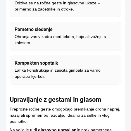
Odziva se na ročne geste in glasovne ukaze –
primerno za začetnike in otroke.
Pametno sledenje
Ohranja vas v kadru med tekom, hojo ali vožnjo s
kolesom.
Kompakten sopotnik
Lahka konstrukcija in zaščita gimbala za varno
uporabo kjerkoli.
Upravljanje z gestami in glasom
Preproste ročne geste omogočajo premikanje drona naprej,
nazaj ali spremembo razdalje. Idealno za selfie in vlog
posnetke.
Na voljo je tudi
glasovno upravljanje
prek pametnega