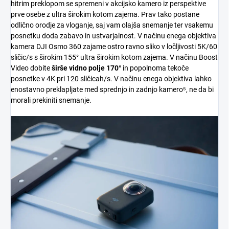
hitrim preklopom se spremeni v akcijsko kamero iz perspektive
prve osebe z ultra širokim kotom zajema. Prav tako postane
odlično orodje za vloganje, saj vam olajša snemanje ter vsakemu
posnetku doda zabavo in ustvarjalnost. V načinu enega objektiva
kamera DJI Osmo 360 zajame ostro ravno sliko v ločljivosti 5K/60
sličic/s s širokim 155° ultra širokim kotom zajema. V načinu Boost
Video dobite
širše vidno polje 170°
in popolnoma tekoče
posnetke v 4K pri 120 sličicah/s. V načinu enega objektiva lahko
enostavno preklapljate med sprednjo in zadnjo kamero⁵, ne da bi
morali prekiniti snemanje.