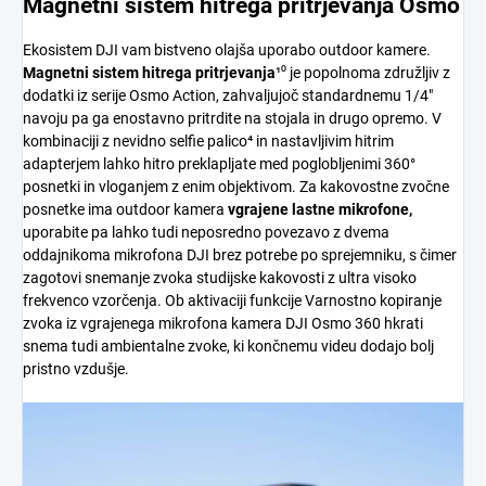
Magnetni sistem hitrega pritrjevanja Osmo
Ekosistem DJI vam bistveno olajša uporabo outdoor kamere.
Magnetni sistem hitrega pritrjevanja
¹⁰ je popolnoma združljiv z
dodatki iz serije Osmo Action, zahvaljujoč standardnemu 1/4"
navoju pa ga enostavno pritrdite na stojala in drugo opremo. V
kombinaciji z nevidno selfie palico⁴ in nastavljivim hitrim
adapterjem lahko hitro preklapljate med poglobljenimi 360°
posnetki in vloganjem z enim objektivom. Za kakovostne zvočne
posnetke ima outdoor kamera
vgrajene lastne mikrofone,
uporabite pa lahko tudi neposredno povezavo z dvema
oddajnikoma mikrofona DJI brez potrebe po sprejemniku, s čimer
zagotovi snemanje zvoka studijske kakovosti z ultra visoko
frekvenco vzorčenja. Ob aktivaciji funkcije Varnostno kopiranje
zvoka iz vgrajenega mikrofona kamera DJI Osmo 360 hkrati
snema tudi ambientalne zvoke, ki končnemu videu dodajo bolj
pristno vzdušje.