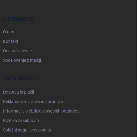
d
n
j
INFORMACIJE
a
s
O nas
t
Kontakt
r
Ocena trgovine
a
n
Sodelovanje z mediji
VSE O NAKUPU
Dostava in plačil
Reklamacije, vračila in garancija
Informacije o obdelavi osebnih podatkov
Politika zasebnosti
Splošni pogoji poslovanja