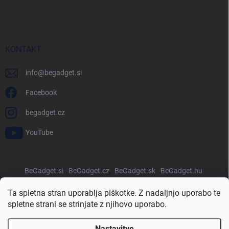
KONTAKT:
info
@
begadget.si
Facebook
begadget.cz
YouTube
BeGadget.si
BeGadget.cz
BeGadget.sk
BeGadget.hu
BeGadget.ro
BeGadget.pl
BeGadget.bg
BeGadget.hr
Ta spletna stran uporablja piškotke. Z nadaljnjo uporabo te
spletne strani se strinjate z njihovo uporabo.
Nastavitve