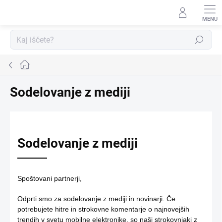
Preskoči
na
vsebino
Iskanje
Domača
stran
Sodelovanje z mediji
Sodelovanje z mediji
Spoštovani partnerji,
Odprti smo za sodelovanje z mediji in novinarji. Če
potrebujete hitre in strokovne komentarje o najnovejših
trendih v svetu mobilne elektronike, so naši strokovnjaki z