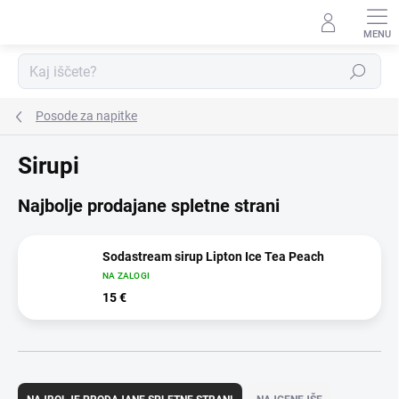
Preskoči
na
vsebino
Iskanje
Posode za napitke
Sirupi
Najbolje prodajane spletne strani
Sodastream sirup Lipton Ice Tea Peach
NA ZALOGI
15 €
R
a