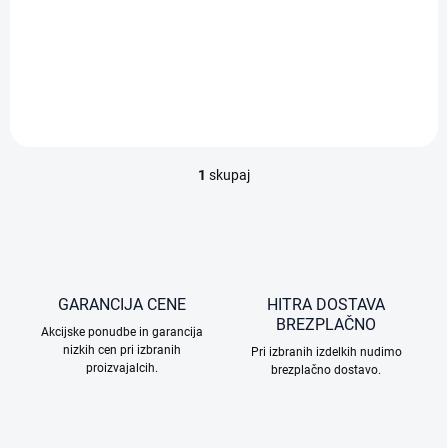
k
15 €
o
v
Dodaj v košarico
1
skupaj
K
o
n
t
r
o
l
GARANCIJA CENE
HITRA DOSTAVA
n
BREZPLAČNO
Akcijske ponudbe in garancija
i
nizkih cen pri izbranih
e
Pri izbranih izdelkih nudimo
proizvajalcih.
l
brezplačno dostavo.
e
m
e