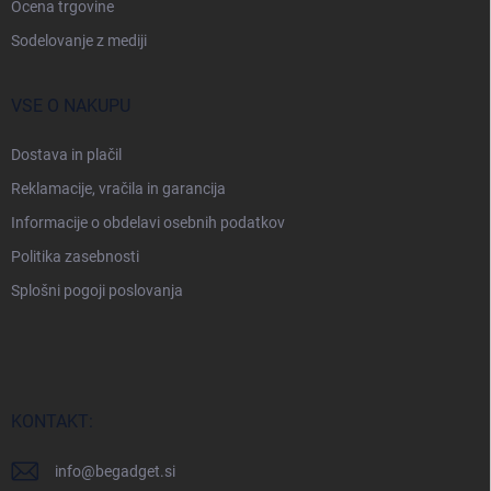
Ocena trgovine
a
n
Sodelovanje z mediji
VSE O NAKUPU
Dostava in plačil
Reklamacije, vračila in garancija
Informacije o obdelavi osebnih podatkov
Politika zasebnosti
Splošni pogoji poslovanja
KONTAKT:
info
@
begadget.si