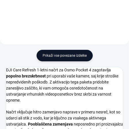
Dodaj v košarico
Dodaj v košarico
Prikaži vse povezane izdelke
DJI Care Refresh 1-letni načrt za Osmo Pocket 4 zagotavlja
popolno brezskrbnost
pri uporabi vaše kamere, saj krije stroške
nepredvidenih poškodb. Z aktivacijo tega paketa pridobite
zanesljivo zaščito, ki vam omogoča osredotočenost na
ustvarjanje vrhunskih videoposnetkov brez skrbi za varnost
opreme.
Načrt vključuje hitro zamenjavo naprave v primeru nesreč, kot so
udarci ali stik z vodo, kar je ključno za vsakega aktivnega
ustvarjalca.
Pooblaščena zamenjava
neposredno pri proizvajalcu