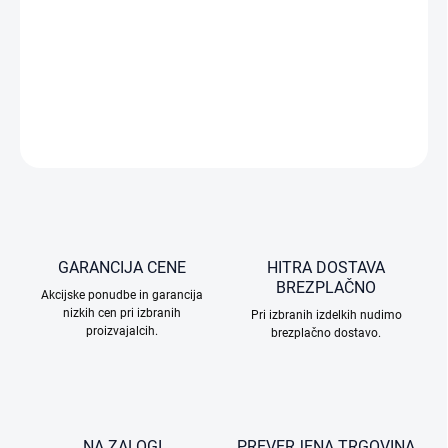
Letno zavarovanje DJI Care Refresh za Osmo Pocket 4 zagotavlja
hitro in brezskrbno zamenjavo naprave v primeru poškodbe.
PODROBNE INFORMACIJE
VPRAŠAJTE
GARANCIJA CENE
HITRA DOSTAVA
BREZPLAČNO
Akcijske ponudbe in garancija
nizkih cen pri izbranih
Pri izbranih izdelkih nudimo
proizvajalcih.
brezplačno dostavo.
NA ZALOGI
PREVERJENA TRGOVINA