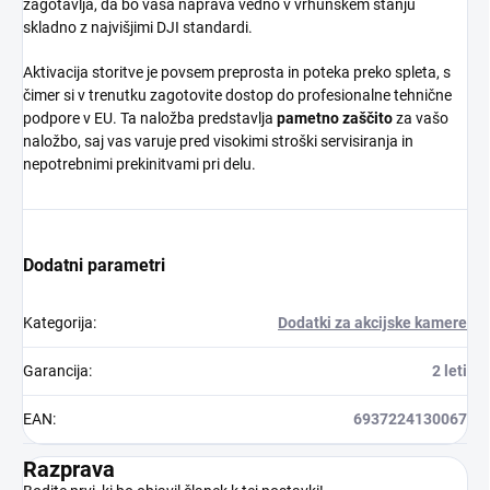
zagotavlja, da bo vaša naprava vedno v vrhunskem stanju
skladno z najvišjimi DJI standardi.
Aktivacija storitve je povsem preprosta in poteka preko spleta, s
čimer si v trenutku zagotovite dostop do profesionalne tehnične
podpore v EU. Ta naložba predstavlja
pametno zaščito
za vašo
naložbo, saj vas varuje pred visokimi stroški servisiranja in
nepotrebnimi prekinitvami pri delu.
Dodatni parametri
Kategorija
:
Dodatki za akcijske kamere
Garancija
:
2 leti
EAN
:
6937224130067
Razprava