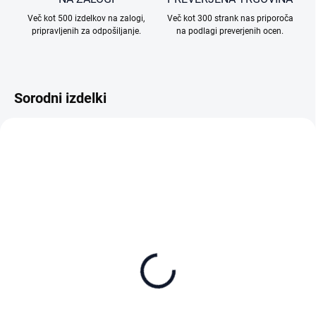
Več kot 500 izdelkov na zalogi,
Več kot 300 strank nas priporoča
pripravljenih za odpošiljanje.
na podlagi preverjenih ocen.
Sorodni izdelki
NA ZALOGI (ZUNANJI SKLAD)
NA ZALOGI
DJI Osmo Pocket 4
DJI Osmo Pocket 4
Standard Combo Black
Creator Combo Black
549 €
625 €