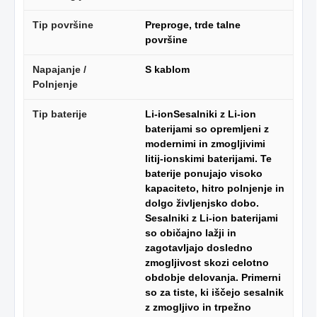
Tip površine
Preproge, trde talne
površine
Napajanje /
S kablom
Polnjenje
Tip baterije
Li-ionSesalniki z Li-ion
baterijami so opremljeni z
modernimi in zmogljivimi
litij-ionskimi baterijami. Te
baterije ponujajo visoko
kapaciteto, hitro polnjenje in
dolgo življenjsko dobo.
Sesalniki z Li-ion baterijami
so običajno lažji in
zagotavljajo dosledno
zmogljivost skozi celotno
obdobje delovanja. Primerni
so za tiste, ki iščejo sesalnik
z zmogljivo in trpežno