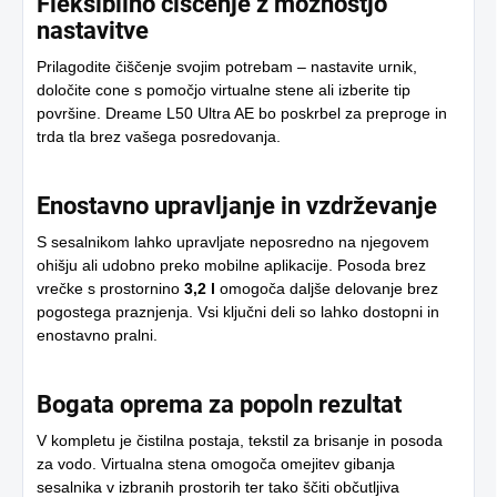
Fleksibilno čiščenje z možnostjo
nastavitve
Prilagodite čiščenje svojim potrebam – nastavite urnik,
določite cone s pomočjo virtualne stene ali izberite tip
površine. Dreame L50 Ultra AE bo poskrbel za preproge in
trda tla brez vašega posredovanja.
Enostavno upravljanje in vzdrževanje
S sesalnikom lahko upravljate neposredno na njegovem
ohišju ali udobno preko mobilne aplikacije. Posoda brez
vrečke s prostornino
3,2 l
omogoča daljše delovanje brez
pogostega praznjenja. Vsi ključni deli so lahko dostopni in
enostavno pralni.
Bogata oprema za popoln rezultat
V kompletu je čistilna postaja, tekstil za brisanje in posoda
za vodo. Virtualna stena omogoča omejitev gibanja
sesalnika v izbranih prostorih ter tako ščiti občutljiva