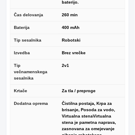
baterijo.
Čas delovanja
260 min
Baterija
400 mAh
Tip sesalnika
Robotski
Izvedba
Brez vrečke
Tip
2v1
večnamenskega
sesalnika
Krtače
Za tla / preproge
Dodatna oprema
Čistilna postaja, Krpa za
brisanje, Posoda za vodo,
Virtualna stenaVirtualna
stena je pametna naprava,
zasnovana za omejevanje
gibanja robotskega