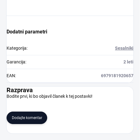
Dodatni parametri
Kategorija
:
Sesalniki
Garancija
:
2 leti
EAN
:
6979181920657
Razprava
Bodite prvi, ki bo objavil članek k tej postavki!
Dodajte komentar