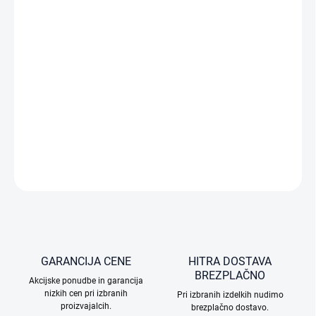
DOSTAVE
−
+
Dodaj v košarico
Robotski sesalnik Dreame L50 Ultra AE sesa in pomiva, navigira z
laserjem in ga lahko upravljate prek mobilnega telefona ali
neposredno na napravi.
PODROBNE INFORMACIJE
VPRAŠAJTE
GARANCIJA CENE
HITRA DOSTAVA
BREZPLAČNO
Akcijske ponudbe in garancija
nizkih cen pri izbranih
Pri izbranih izdelkih nudimo
proizvajalcih.
brezplačno dostavo.