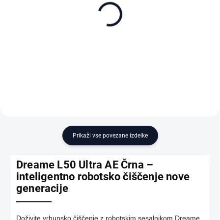
Dreame hlavní kartáč
Dreame Dust bag - 3 ks
54 €
20,90 €
Dodaj v košarico
Dodaj v košarico
Prikaži vse povezane izdelke
Dreame L50 Ultra AE Črna –
inteligentno robotsko čiščenje nove
generacije
Doživite vrhunsko čiščenje z robotskim sesalnikom Dreame