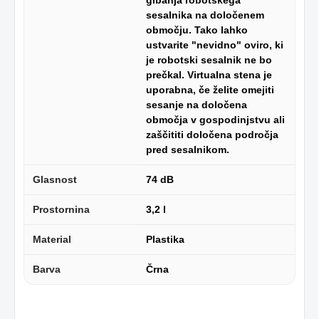
sesalnika na določenem
območju. Tako lahko
ustvarite "nevidno" oviro, ki
je robotski sesalnik ne bo
prečkal. Virtualna stena je
uporabna, če želite omejiti
sesanje na določena
območja v gospodinjstvu ali
zaščititi določena področja
pred sesalnikom.
Glasnost
74 dB
Prostornina
3,2 l
Material
Plastika
Barva
Črna