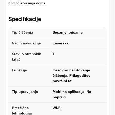
območja vašega doma.
Specifikacije
Tip čiščenja
Sesanje, brisanje
Način navigacije
Laserska
Število stranskih
1
krtač
Funkcija
Časovno načrtovanje
čiščenja, Prilagoditev
površini tal
Tip upravljanja
Mobilna aplikacija, Na
napravi
Brezžična
Wi-Fi
tehnologija