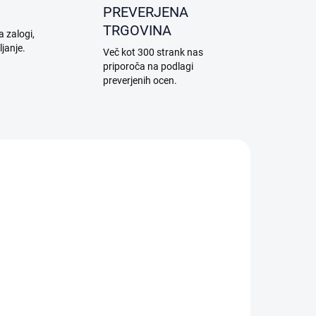
PREVERJENA
TRGOVINA
a zalogi,
ljanje.
Več kot 300 strank nas
priporoča na podlagi
preverjenih ocen.
0008
LOGI