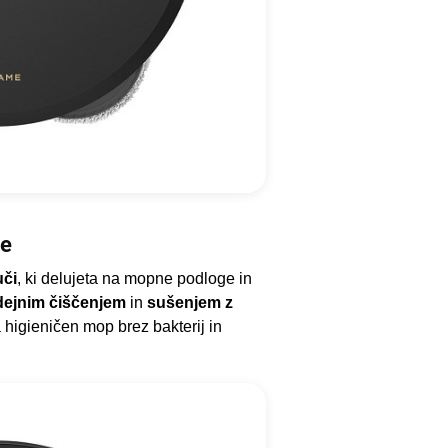
je
uči
, ki delujeta na mopne podloge in
ejnim čiščenjem
in
sušenjem z
higieničen mop brez bakterij in