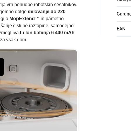
lja vrh ponudbe robotskih sesalnikov.
izjemno dolgo
delovanje do 220
Garanc
ogijo
MopExtend™
in pametno
anje čistilne raztopine, samodejno
EAN
:
 zmogljiva
Li-Ion baterija 6.400 mAh
za vsak dom.