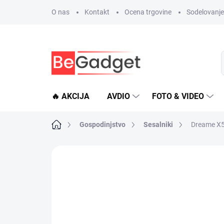
Preskoči
O nas
Kontakt
Ocena trgovine
Sodelovanje 
na
vsebino
🔥 AKCIJA
AVDIO
FOTO & VIDEO
Domača
Gospodinjstvo
Sesalniki
Dreame X5
stran
Ni ocenjeno
Podrobnosti o ocenje