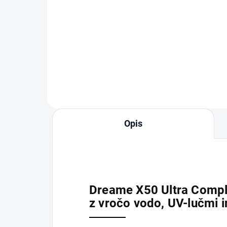
ks
20
25 €
Dodaj v košarico
Opis
Dreame X50 Ultra Comple
z vročo vodo, UV-lučmi 