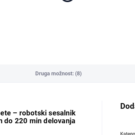
fluid 200 ml
,90 €
19 €
Dodaj v košarico
Dodaj v košarico
Druga možnost: (8)
Dod
te – robotski sesalnik
in do 220 min delovanja
Katego