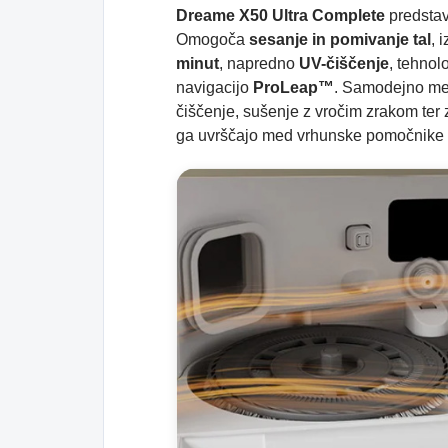
Dreame X50 Ultra Complete
predstav
Omogoča
sesanje in pomivanje tal
, 
minut
, napredno
UV-čiščenje
, tehnol
navigacijo
ProLeap™
. Samodejno meš
čiščenje, sušenje z vročim zrakom ter
ga uvrščajo med vrhunske pomočnike 