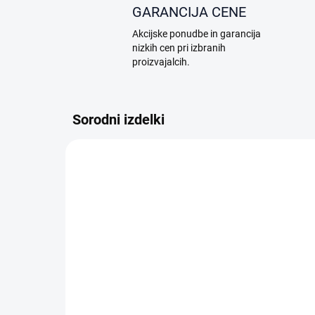
GARANCIJA CENE
Akcijske ponudbe in garancija
nizkih cen pri izbranih
proizvajalcih.
Sorodni izdelki
A17.04.0002
NA ZALOGI
Dreame Náhradní mop 4
Dr