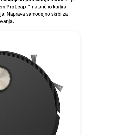
tem
ProLeap™
natančno kartira
enja. Naprava samodejno skrbi za
evanja.