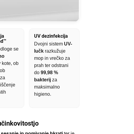
ja
UV dezinfekcija
nd™
Dvojni sistem
UV-
dloge se
lučk
razkužuje
no
mop in vrečko za
 kote, ob
prah ter odstrani
 ob
do
99,98 %
 za
bakterij
za
iščenje
maksimalno
tih
higieno.
činkovitostjo
a
sesanje in pomivanje hkrati
ter je