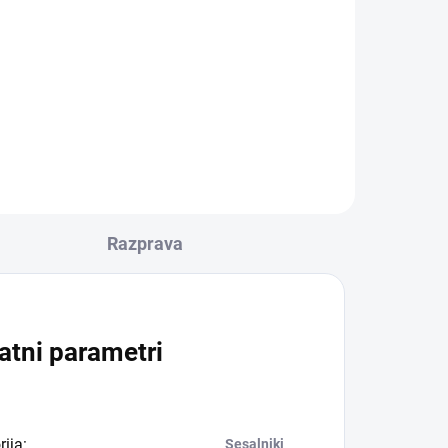
Razprava
atni parametri
rija
:
Sesalniki