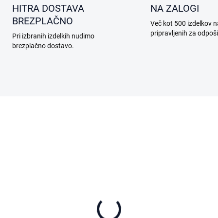
HITRA DOSTAVA
NA ZALOGI
BREZPLAČNO
Več kot 500 izdelkov n
pripravljenih za odpoši
Pri izbranih izdelkih nudimo
brezplačno dostavo.
A28.04.0001
A17.04.
NA ZALOGI
NA ZA
eame Dust bag - 3 ks
Dreame Floor cleaner