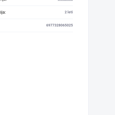
ija
:
2 leti
6977328065025