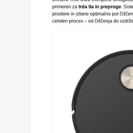
primeren za
trda tla in preproge
. Sis
prostore in izbere optimalno pot čišč
celoten proces – od čiščenja do vzdrž