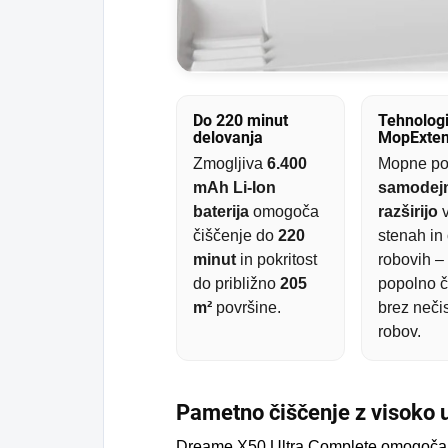
Do 220 minut
Tehnologi
delovanja
MopExte
Zmogljiva
6.400
Mopne po
mAh Li-Ion
samodej
baterija
omogoča
razširijo
v
čiščenje do
220
stenah in
minut
in pokritost
robovih –
do približno
205
popolno č
m²
površine.
brez nečis
robov.
Pametno čiščenje z visoko u
Dreame X50 Ultra Complete omogoč