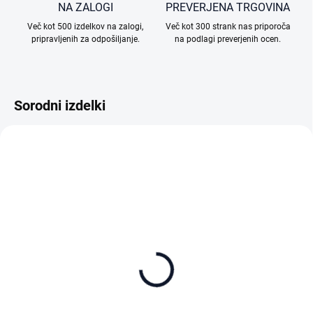
NA ZALOGI
PREVERJENA TRGOVINA
Več kot 500 izdelkov na zalogi,
Več kot 300 strank nas priporoča
pripravljenih za odpošiljanje.
na podlagi preverjenih ocen.
Sorodni izdelki
NA ZALOGI (ZUNANJI SKLAD)
NA ZALOGI (ZUNANJI SKLAD)
Kodak EKTAR H35 Film
Kodak EKTAR H35 Film
Camera Black
Camera Brown
68,90 €
68,90 €