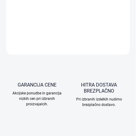
Film
KODAK GOLD 200
ponuja kakovost Kodak po privlačni ceni.
Film
KODAK GOLD 200
zagotavlja odlično kombinacijo
nasičenosti barv, natančnosti barv in ostrine pri občutljivosti
ISO
200
. Odličen je za fotografiranje v običajnih svetlobnih pogojih.
VPRAŠAJTE
GARANCIJA CENE
HITRA DOSTAVA
BREZPLAČNO
Akcijske ponudbe in garancija
nizkih cen pri izbranih
Pri izbranih izdelkih nudimo
proizvajalcih.
brezplačno dostavo.