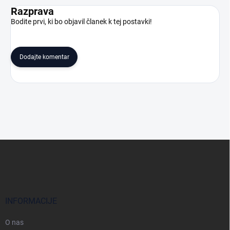
Razprava
Bodite prvi, ki bo objavil članek k tej postavki!
Dodajte komentar
S
p
o
d
n
j
INFORMACIJE
a
s
O nas