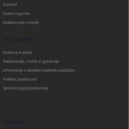
t
Kontakt
r
Ocena trgovine
a
n
Sodelovanje z mediji
VSE O NAKUPU
Dostava in plačil
Reklamacije, vračila in garancija
Informacije o obdelavi osebnih podatkov
Politika zasebnosti
Splošni pogoji poslovanja
KONTAKT: