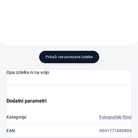
Dodaj v košarico
Dodaj v košarico
Prikaži vse povezane izdelke
Opis izdelka ni na voljo
Dodatni parametri
Kategorija
:
Fotografski filmi
EAN
:
0041771880804