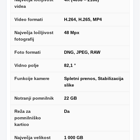
videa
Video formati
H.264, H.265, MP4
Največja ločljivost
48 Mpx
fotografij
Foto formati
DNG, JPEG, RAW
Vidno polje
82,1 °
Funkcije kamere
Spletni prenos, Stabilizacija
slike
Notranji pomnilnik
22 GB
Reža za
Da
pomnilniško
kartico
Največja velikost
1 000 GB