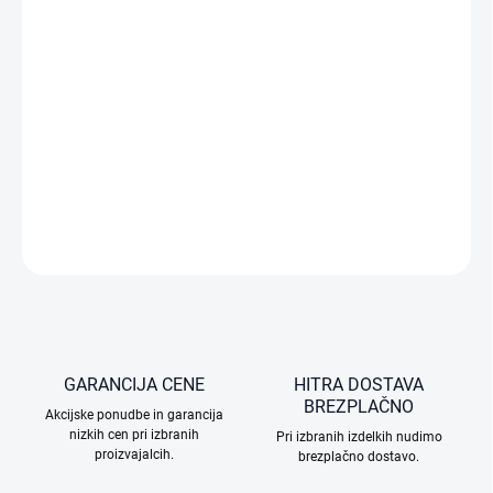
DOSTAVE
−
+
Dodaj v košarico
DJI Lito X1 je zložljiv dron, idealen za otroke in začetnike,
enostaven za upravljanje z daljinskim upravljalnikom.
PODROBNE INFORMACIJE
VPRAŠAJTE
GARANCIJA CENE
HITRA DOSTAVA
BREZPLAČNO
Akcijske ponudbe in garancija
nizkih cen pri izbranih
Pri izbranih izdelkih nudimo
proizvajalcih.
brezplačno dostavo.