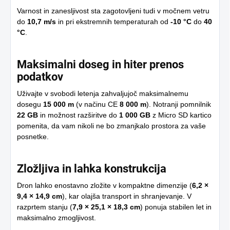
Varnost in zanesljivost sta zagotovljeni tudi v močnem vetru
do
10,7 m/s
in pri ekstremnih temperaturah od
-10 °C
do
40
°C
.
Maksimalni doseg in hiter prenos
podatkov
Uživajte v svobodi letenja zahvaljujoč maksimalnemu
dosegu
15 000 m
(v načinu CE
8 000 m
). Notranji pomnilnik
22 GB
in možnost razširitve do
1 000 GB
z Micro SD kartico
pomenita, da vam nikoli ne bo zmanjkalo prostora za vaše
posnetke.
Zložljiva in lahka konstrukcija
Dron lahko enostavno zložite v kompaktne dimenzije (
6,2 ×
9,4 × 14,9 cm
), kar olajša transport in shranjevanje. V
razprtem stanju (
7,9 × 25,1 × 18,3 cm
) ponuja stabilen let in
maksimalno zmogljivost.