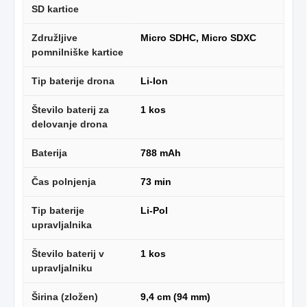
SD kartice
Združljive
Micro SDHC, Micro SDXC
pomnilniške kartice
Tip baterije drona
Li-Ion
Število baterij za
1 kos
delovanje drona
Baterija
788 mAh
Čas polnjenja
73 min
Tip baterije
Li-Pol
upravljalnika
Število baterij v
1 kos
upravljalniku
Širina (zložen)
9,4 cm (94 mm)