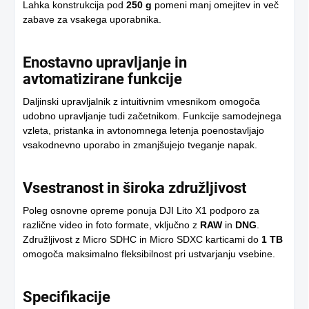
Lahka konstrukcija pod
250 g
pomeni manj omejitev in več
zabave za vsakega uporabnika.
Enostavno upravljanje in
avtomatizirane funkcije
Daljinski upravljalnik z intuitivnim vmesnikom omogoča
udobno upravljanje tudi začetnikom. Funkcije samodejnega
vzleta, pristanka in avtonomnega letenja poenostavljajo
vsakodnevno uporabo in zmanjšujejo tveganje napak.
Vsestranost in široka združljivost
Poleg osnovne opreme ponuja DJI Lito X1 podporo za
različne video in foto formate, vključno z
RAW
in
DNG
.
Združljivost z Micro SDHC in Micro SDXC karticami do
1 TB
omogoča maksimalno fleksibilnost pri ustvarjanju vsebine.
Specifikacije