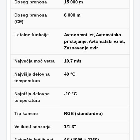
Doseg prenosa
15 000 m
Doseg prenosa
8 000 m
(CE)
Letalne funkcije
Avtonomni let, Avtomatsko
pristajanje, Avtomatski vzlet,
Zaznavanje ovir
Največja moč vetra
10,7 m/s
Najvišja delovna
40 °C
temperatura
Najnižja delovna
-10 °C
temperatura
Tip kamere
RGB (standardno)
Velikost senzorja
1/1.3"
Največja ločljivost
4K (4096 × 2160)