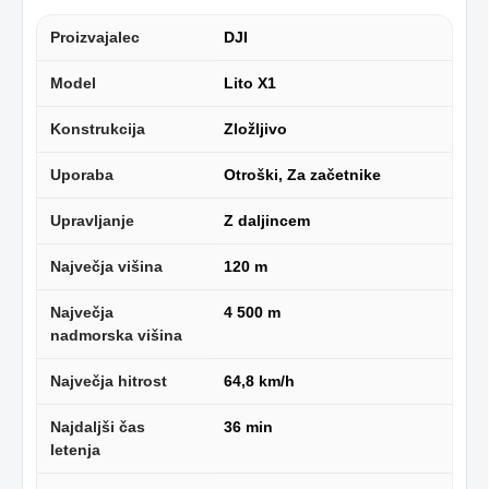
Proizvajalec
DJI
Model
Lito X1
Konstrukcija
Zložljivo
Uporaba
Otroški, Za začetnike
Upravljanje
Z daljincem
Največja višina
120 m
Največja
4 500 m
nadmorska višina
Največja hitrost
64,8 km/h
Najdaljši čas
36 min
letenja