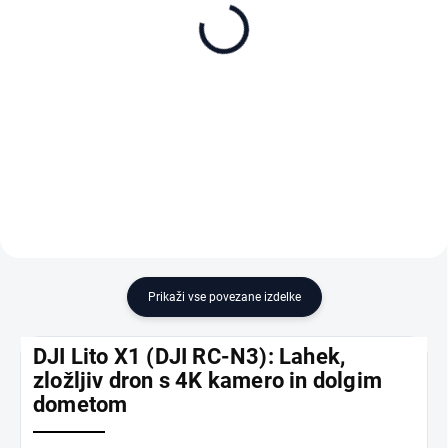
DJI Care Refresh 1-Year
DJI Care Refresh 2-Year
Plan (DJI Lito X1) EU
Plan (DJI Lito X1) EU
57 €
90 €
Dodaj v košarico
Dodaj v košarico
Prikaži vse povezane izdelke
DJI Lito X1 (DJI RC-N3): Lahek,
zložljiv dron s 4K kamero in dolgim
dometom