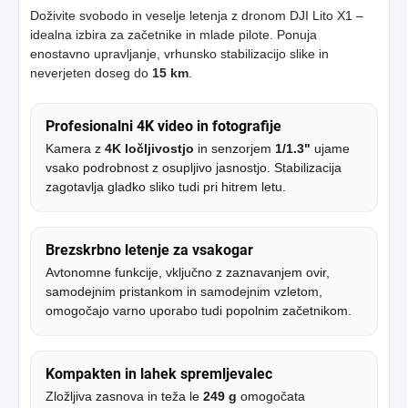
Doživite svobodo in veselje letenja z dronom DJI Lito X1 –
idealna izbira za začetnike in mlade pilote. Ponuja
enostavno upravljanje, vrhunsko stabilizacijo slike in
neverjeten doseg do
15 km
.
Profesionalni 4K video in fotografije
Kamera z
4K ločljivostjo
in senzorjem
1/1.3"
ujame
vsako podrobnost z osupljivo jasnostjo. Stabilizacija
zagotavlja gladko sliko tudi pri hitrem letu.
Brezskrbno letenje za vsakogar
Avtonomne funkcije, vključno z zaznavanjem ovir,
samodejnim pristankom in samodejnim vzletom,
omogočajo varno uporabo tudi popolnim začetnikom.
Kompakten in lahek spremljevalec
Zložljiva zasnova in teža le
249 g
omogočata