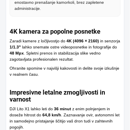
enostavno prenašanje kamorkoli, brez zapletene
administracije.
4K kamera za popolne posnetke
Zaradi kamere z ločljivostjo do
4K (4096 × 2160)
in senzorja
1/1.3"
lahko snemate ostre videoposnetke in fotografije do
48 Mpx
. Spletni prenos in stabilizacija slike vedno
zagotavljata profesionalen rezultat.
Ohranite spomine v najvišji kakovosti in delite svoje izkušnje
v realnem času.
Impresivne letalne zmogljivosti in
varnost
DJI Lito X1 lahko leti do
36 minut
z enim polnjenjem in
doseže hitrost do
64,8 km/h
. Zaznavanje ovir, avtonomni let
in samodejno pristajanje ščitijo vaš dron tudi v zahtevnih
pogojih.