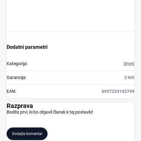
Dodatni parametri
Kategorija
:
Droni
Garancija
:
2 leti
EAN
:
6937224142749
Razprava
Bodite prvi, ki bo objavil članek k tej postavki!
Dodajte komentar