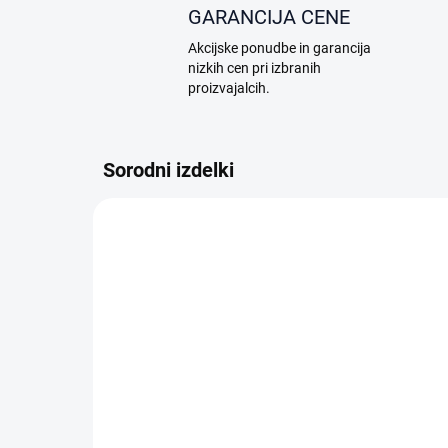
GARANCIJA CENE
Akcijske ponudbe in garancija
nizkih cen pri izbranih
proizvajalcih.
Sorodni izdelki
A17.04.0008
NA ZALOGI
Dreame Floor cleaner