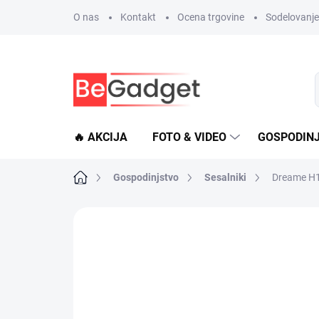
Preskoči
O nas
Kontakt
Ocena trgovine
Sodelovanje 
na
vsebino
🔥 AKCIJA
FOTO & VIDEO
GOSPODIN
Domača
Gospodinjstvo
Sesalniki
Dreame H1
stran
Ni ocenjeno
Podrobnosti o ocenje