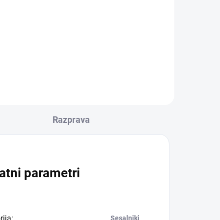
Razprava
atni parametri
rija
:
Sesalniki