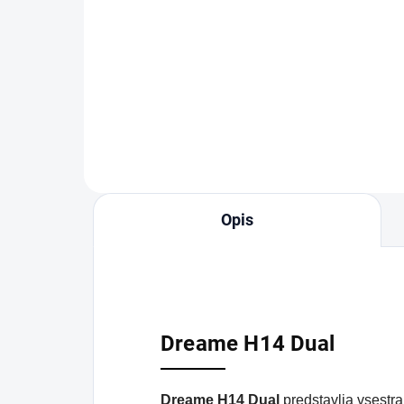
fluid 200 ml
19 €
Dodaj v košarico
Opis
Dreame H14 Dual
Dreame H14 Dual
predstavlja vsestra