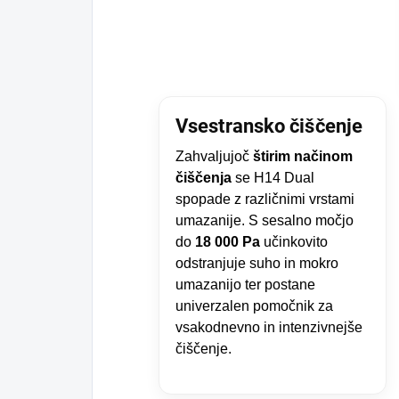
Vsestransko čiščenje
Zahvaljujoč
štirim načinom
čiščenja
se H14 Dual
spopade z različnimi vrstami
umazanije. S sesalno močjo
do
18 000 Pa
učinkovito
odstranjuje suho in mokro
umazanijo ter postane
univerzalen pomočnik za
vsakodnevno in intenzivnejše
čiščenje.