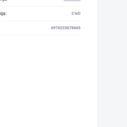
ija
:
2 leti
6976233678665