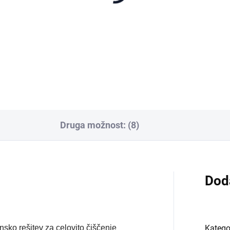
Druga možnost: (8)
Dod
nsko rešitev za celovito čiščenje
Katego