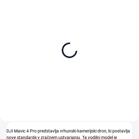
NA ZALOGI
NA ZALOGI
SanDisk Extreme Pro
SanDisk Extreme Pro
microSDXC 256GB + SD
microSDXC 512GB + SD
adaptér
adaptér
79 €
140 €
Dodaj v košarico
Dodaj v košarico
DJI Mavic 4 Pro predstavlja vrhunski kamerijski dron, ki postavlja
nove standarde v zračnem ustvarjanju. Ta vodilni model je