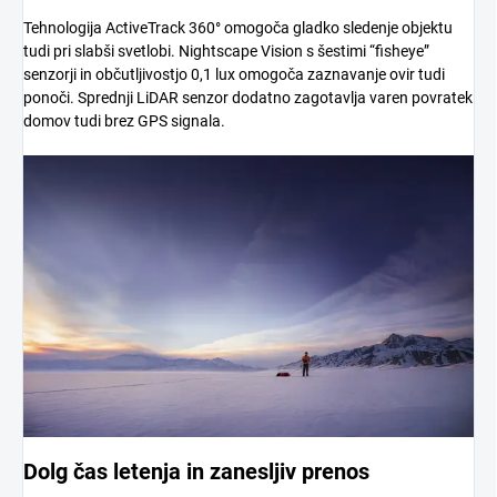
Tehnologija ActiveTrack 360° omogoča gladko sledenje objektu
tudi pri slabši svetlobi. Nightscape Vision s šestimi “fisheye”
senzorji in občutljivostjo 0,1 lux omogoča zaznavanje ovir tudi
ponoči. Sprednji LiDAR senzor dodatno zagotavlja varen povratek
domov tudi brez GPS signala.
Dolg čas letenja in zanesljiv prenos