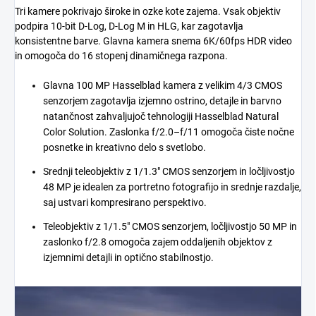
Tri kamere pokrivajo široke in ozke kote zajema. Vsak objektiv
podpira 10-bit D-Log, D-Log M in HLG, kar zagotavlja
konsistentne barve. Glavna kamera snema 6K/60fps HDR video
in omogoča do 16 stopenj dinamičnega razpona.
Glavna 100 MP Hasselblad kamera z velikim 4/3 CMOS
senzorjem zagotavlja izjemno ostrino, detajle in barvno
natančnost zahvaljujoč tehnologiji Hasselblad Natural
Color Solution. Zaslonka f/2.0–f/11 omogoča čiste nočne
posnetke in kreativno delo s svetlobo.
Srednji teleobjektiv z 1/1.3″ CMOS senzorjem in ločljivostjo
48 MP je idealen za portretno fotografijo in srednje razdalje,
saj ustvari kompresirano perspektivo.
Teleobjektiv z 1/1.5″ CMOS senzorjem, ločljivostjo 50 MP in
zaslonko f/2.8 omogoča zajem oddaljenih objektov z
izjemnimi detajli in optično stabilnostjo.