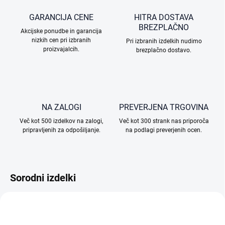
GARANCIJA CENE
HITRA DOSTAVA
BREZPLAČNO
Akcijske ponudbe in garancija
nizkih cen pri izbranih
Pri izbranih izdelkih nudimo
proizvajalcih.
brezplačno dostavo.
NA ZALOGI
PREVERJENA TRGOVINA
Več kot 500 izdelkov na zalogi,
Več kot 300 strank nas priporoča
pripravljenih za odpošiljanje.
na podlagi preverjenih ocen.
Sorodni izdelki
TIP
TIP